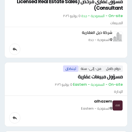
مسوق عقاري مرخص (Licensed Real Estate Sales
Consultant)
On-site - السعودية - جدة
·
٥ يوليو ٢٠٢٦
المبيعات
شركة ديل العقارية
السعودية - جدة
دوام كامل
من ٠ إلى ٠ سنة
لينكدإن
مسؤول مبيعات عقارية
On-site - السعودية - Eastern
·
٥ يوليو ٢٠٢٦
الإدارة
alhazem
السعودية - Eastern