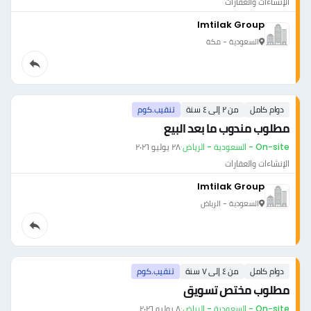
الإنشاءات والعقارات
Imtilak Group
السعودية - مكة
دوام كامل
من ٢ إلى ٤ سنة
تنقيب.كوم
مطلوب مندوب ما بعد البيع
On-site - السعودية - الرياض
·
٢٨ يوليو ٢٠٢٦
الإنشاءات والعقارات
Imtilak Group
السعودية - الرياض
دوام كامل
من ٤ إلى ٧ سنة
تنقيب.كوم
مطلوب مختص تسويق
On-site - السعودية - الرياض
·
٨ يوليو ٢٠٢٦