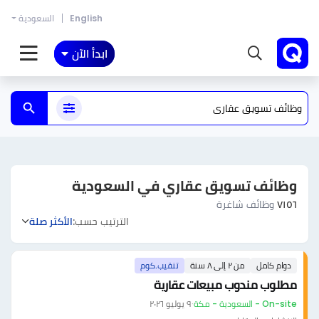
English
السعودية
ابدأ الآن
وظائف تسويق عقاري في السعودية
٧١٥٦
وظائف شاغرة
الترتيب حسب:
الأكثر صلة
دوام كامل
من ٢ إلى ٨ سنة
تنقيب.كوم
مطلوب مندوب مبيعات عقارية
On-site - السعودية - مكة
·
٩ يوليو ٢٠٢٦