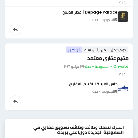
الإدارة
Depage Palace | قصر الديباج
السعودية - جدة
دوام كامل
من ٠ إلى ٠ سنة
لينكدإن
مقيم عقاري معتمد
On-site - السعودية - جدة
·
٢٩ يوليو ٢٠٢٦
الإدارة
جاس العربية للتقييم العقاري
السعودية - جدة
اشترك لتصلك وظائف
وظائف تسويق عقاري في
السعودية
الجديدة دوريا علي بريدك