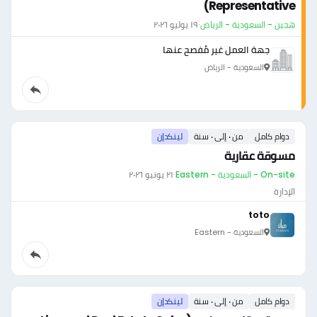
Representative)
هجين - السعودية - الرياض
·
١٩ يوليو ٢٠٢٦
جهة العمل غير مُفصح عنها
السعودية - الرياض
دوام كامل
من ٠ إلى ٠ سنة
لينكدإن
مسوقة عقارية
On-site - السعودية - Eastern
·
٢١ يونيو ٢٠٢٦
الإدارة
toto
السعودية - Eastern
دوام كامل
من ٠ إلى ٠ سنة
لينكدإن