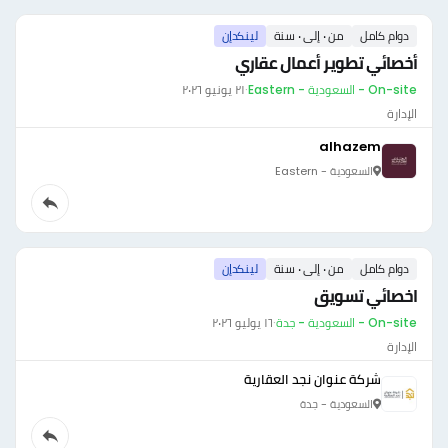
دوام كامل
من ٠ إلى ٠ سنة
لينكدإن
أخصائي تطوير أعمال عقاري
On-site - السعودية - Eastern
·
٢١ يونيو ٢٠٢٦
الإدارة
alhazem
السعودية - Eastern
دوام كامل
من ٠ إلى ٠ سنة
لينكدإن
اخصائي تسويق
On-site - السعودية - جدة
·
١٦ يوليو ٢٠٢٦
الإدارة
شركة عنوان نجد العقارية
السعودية - جدة