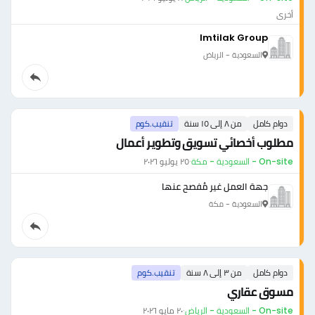
أخرى
Imtilak Group
السعودية - الرياض
دوام كامل
من ٨ إلى ١٥ سنة
تنقيب.كوم
مطلوب أخصائي تسويق وتطوير أعمال
On-site - السعودية - مكة
·
٢٥ يوليو ٢٠٢٦
جهة العمل غير مُفصح عنها
السعودية - مكة
دوام كامل
من ٣ إلى ٨ سنة
تنقيب.كوم
مسوق عقاري
On-site - السعودية - الرياض
·
٢٠ مايو ٢٠٢٦