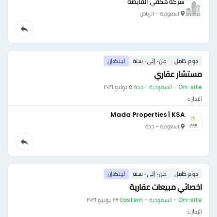
شركة مكفي القابضة
السعودية - الرياض
دوام كامل
من ٠ إلى ٠ سنة
لينكدإن
مستشار عقاري
On-site - السعودية - جدة
·
٥ يوليو ٢٠٢٦
الإدارة
Mada Properties | KSA
السعودية - جدة
دوام كامل
من ٠ إلى ٠ سنة
لينكدإن
اخصائي مبيعات عقارية
On-site - السعودية - Eastern
·
٢٨ يونيو ٢٠٢٦
الإدارة