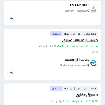
EMAAR GULF
السعودية - Eastern
دوام كامل
من ٠ إلى ٠ سنة
لينكدإن
مستشار مبيعات عقاري
On-site - السعودية - Al Madinah
·
٣٠ يونيو ٢٠٢٦
الإدارة
وظائف | أي وظيفة
السعودية - Al Madinah
دوام كامل
من ٠ إلى ٠ سنة
لينكدإن
مسوق عقاري
On-site - السعودية - جدة
·
٦ يوليو ٢٠٢٦