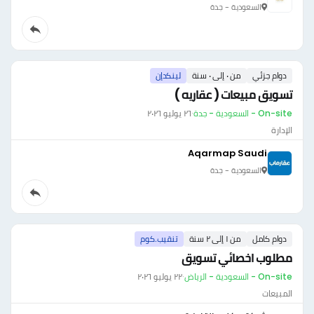
السعودية - جدة
دوام جزئي
من ٠ إلى ٠ سنة
لينكدإن
تسويق مبيعات ( عقاريه )
On-site - السعودية - جدة
·
٢٦ يوليو ٢٠٢٦
الإدارة
Aqarmap Saudi
السعودية - جدة
دوام كامل
من ١ إلى ٢ سنة
تنقيب.كوم
مطلوب اخصائي تسويق
On-site - السعودية - الرياض
·
٢٢ يوليو ٢٠٢٦
المبيعات