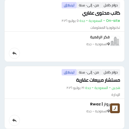
دوام كامل
من ٠ إلى ٠ سنة
لينكدإن
كاتب محتوى عقاري
On-site - السعودية - جدة
·
٥ يوليو ٢٠٢٦
تكنولوجيا المعلومات
فكر الرقمية
السعودية - جدة
دوام كامل
من ٠ إلى ٠ سنة
لينكدإن
مستشار مبيعات عقارية
هجين - السعودية - جدة
·
٢١ يوليو ٢٠٢٦
الإدارة
رواز | Rwaz
السعودية - جدة