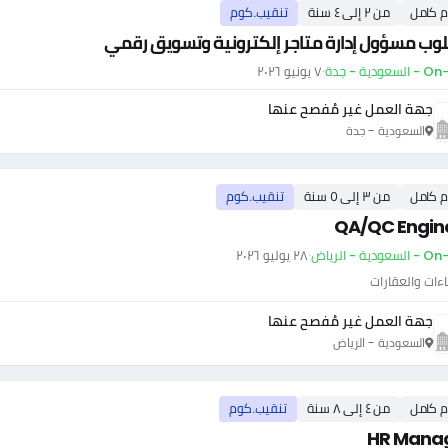
م كامل
من ٢ إلى ٤ سنة
تنقيب.كوم
ب مسؤول إدارة متاجر إلكترونية وتسويق رقمي
سعودية - جدة
·
٧ يونيو ٢٠٢٦
جهة العمل غير مُفصح عنها
السعودية - جدة
م كامل
من ٣ إلى ٥ سنة
تنقيب.كوم
QA/QC Engin
ودية - الرياض
·
٢٨ يوليو ٢٠٢٦
اءات والعقارات
جهة العمل غير مُفصح عنها
السعودية - الرياض
م كامل
من ٤ إلى ٨ سنة
تنقيب.كوم
HR Mana