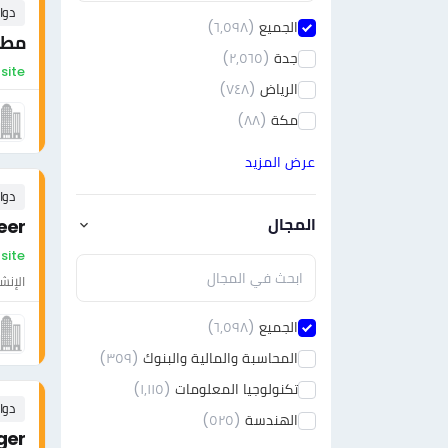
دوا
الجميع
(٦٫٥٩٨)
مطلو
جدة
(٢٫٥٦٥)
On-site - ال
الرياض
(٧٤٨)
مكة
(٨٨)
عرض المزيد
دوا
المجال
eer
On-site - السع
الإنش
الجميع
(٦٫٥٩٨)
المحاسبة والمالية والبنوك
(٣٥٩)
تكنولوجيا المعلومات
(١٫١١٥)
دوا
الهندسة
(٥٢٥)
ger