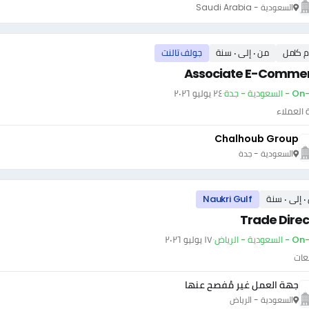
السعودية - Saudi Arabia
م كامل
من ٠ إلى ٠ سنة
جولف تالنت
Associate E-Comme
سعودية - جدة
·
٢٤ يوليو ٢٠٢٦
العملاء
Chalhoub Group
السعودية - جدة
سنة
Naukri Gulf
Trade Direc
ودية - الرياض
·
١٧ يوليو ٢٠٢٦
عات
جهة العمل غير مُفصح عنها
السعودية - الرياض