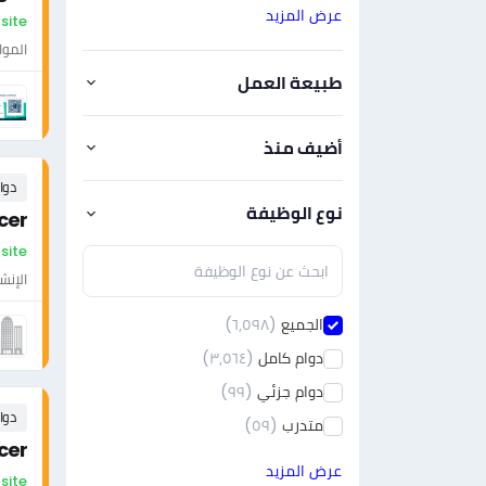
عرض المزيد
On-site - السع
الموا
طبيعة العمل
أضيف منذ
دوا
نوع الوظيفة
cer
On-site - السع
الإنش
الجميع
(٦٫٥٩٨)
دوام كامل
(٣٫٥٦٤)
دوام جزئي
(٩٩)
دوا
متدرب
(٥٩)
cer
عرض المزيد
On-site - السع