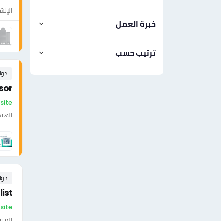
الإنش
خبرة العمل
ترتيب حسب
دوا
sor
On-site - السع
الهن
دوا
ist
On-site - ال
المبي