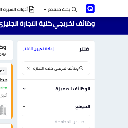
بحث متقدم
أدوات السيرة ال
وظائف لخريجي كلية التجارة انجلي
وظا
فلتر
إعادة تعيين الفلتر
٥٩٨
دوا
مطل
On-site - ال
الوظائف المميزة
أخرى
الموقع