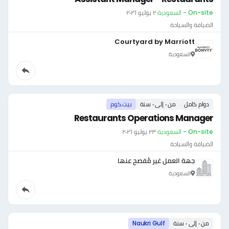
On-site - السعودية
·
٢ يوليو ٢٠٢٦
الضيافة والسياحة
Courtyard by Marriott
السعودية
دوام كامل
من ٠ إلى ٠ سنة
بيت.كوم
Restaurants Operations Manager
On-site - السعودية
·
٢٣ يوليو ٢٠٢٦
الضيافة والسياحة
جهة العمل غير مُفصح عنها
السعودية
من ٠ إلى ٠ سنة
Naukri Gulf