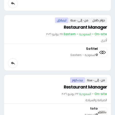
دوام كامل
من ٠ إلى ٠ سنة
لينكدإن
Restaurant Manager
On-site - السعودية - Eastern
·
٢٨ يوليو ٢٠٢٦
أخرى
Sofitel
السعودية - Eastern
من ٠ إلى ٠ سنة
بيت.كوم
Restaurant Manager
On-site - السعودية
·
٢٢ يونيو ٢٠٢٦
الضيافة والسياحة
toto
السعودية