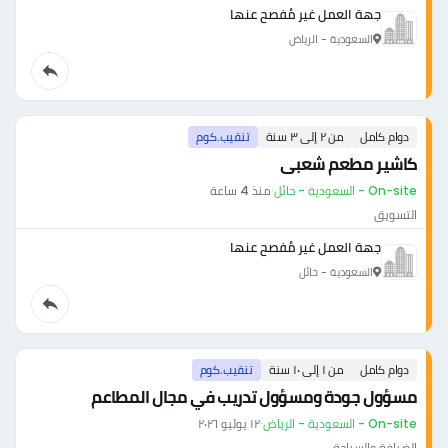
جهة العمل غير مُفصح عنها
السعودية - الرياض
دوام كامل
من ٢ إلى ٣ سنة
تنقيب.كوم
كاشير مطعم شعبى
On-site - السعودية - حائل
·
منذ 4 ساعة
التسويق
جهة العمل غير مُفصح عنها
السعودية - حائل
دوام كامل
من ١ إلى ١٠ سنة
تنقيب.كوم
مسؤول جودة ومسؤول تدريب في مجال المطاعم
On-site - السعودية - الرياض
·
١٢ يوليو ٢٠٢٦
الضيافة والسياحة