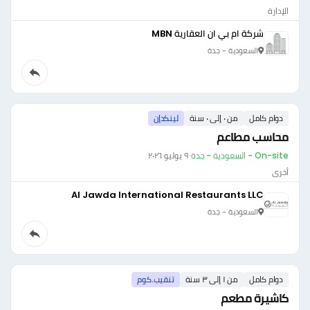
الإدارة
شركة ام بي ان العقارية MBN
السعودية - جدة
دوام كامل
من ٠ إلى ٠ سنة
لينكدإن
محاسب مطاعم
On-site - السعودية - جدة
·
٩ يوليو ٢٠٢٦
أخرى
Al Jawda International Restaurants LLC
السعودية - جدة
دوام كامل
من ١ إلى ٣ سنة
تنقيب.كوم
كاشيرة مطعم