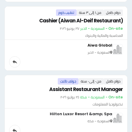
دوام كامل
من ١ إلى ٣ سنة
تنقيب.كوم
Cashier (Aiwan Al-Deif Restaurant)
On-site - السعودية - الخبر
·
٢٧ يونيو ٢٠٢٦
المحاسبة والمالية والبنوك
Aiwa Global
السعودية - الخبر
دوام كامل
من ٠ إلى ٠ سنة
جولف تالنت
Assistant Restaurant Manager
On-site - السعودية - مكة
·
٢٤ يوليو ٢٠٢٦
تكنولوجيا المعلومات
Hilton Luxor Resort &amp; Spa
السعودية - مكة