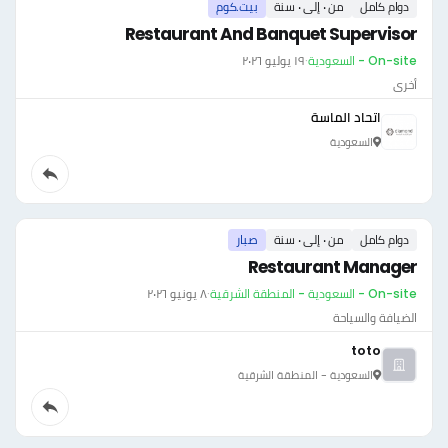
دوام كامل
من ٠ إلى ٠ سنة
بيت.كوم
Restaurant And Banquet Supervisor
On-site - السعودية
·
١٩ يوليو ٢٠٢٦
أخرى
اتحاد الماسة
السعودية
دوام كامل
من ٠ إلى ٠ سنة
صبار
Restaurant Manager
On-site - السعودية - المنطقة الشرقية
·
٨ يونيو ٢٠٢٦
الضيافة والسياحة
toto
السعودية - المنطقة الشرقية