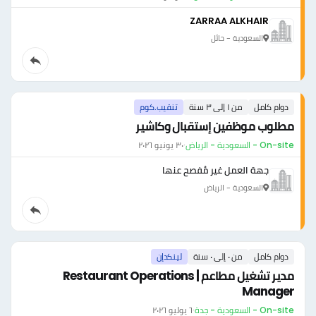
ZARRAA ALKHAIR
السعودية - حائل
دوام كامل
من ١ إلى ٣ سنة
تنقيب.كوم
مطلوب موظفين إستقبال وكاشير
On-site - السعودية - الرياض
·
٣٠ يونيو ٢٠٢٦
جهة العمل غير مُفصح عنها
السعودية - الرياض
دوام كامل
من ٠ إلى ٠ سنة
لينكدإن
مدير تشغيل مطاعم | Restaurant Operations
Manager
On-site - السعودية - جدة
·
٦ يوليو ٢٠٢٦