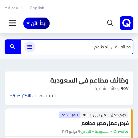
English
السعودية
ابدأ الآن
وظائف مطاعم في السعودية
٩٥٧
وظائف شاغرة
الترتيب حسب:
الأكثر صلة
دوام كامل
من ١ إلى ١٠ سنة
تنقيب.كوم
فرص عمل مدير مطعم
On-site - السعودية - الرياض
·
٩ يوليو ٢٠٢٦