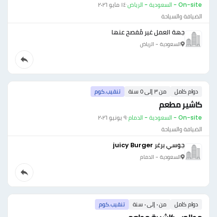
On-site - السعودية - الرياض
·
١٤ مايو ٢٠٢٦
الضيافة والسياحة
جهة العمل غير مُفصح عنها
السعودية - الرياض
دوام كامل
من ٣ إلى ٥ سنة
تنقيب.كوم
كاشير مطعم
On-site - السعودية - الدمام
·
٩ يونيو ٢٠٢٦
الضيافة والسياحة
جوسي برغر juicy Burger
السعودية - الدمام
دوام كامل
من ٠ إلى ٠ سنة
تنقيب.كوم