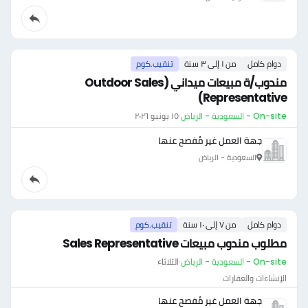
دوام كامل
من ١ إلى ٣ سنة
تنقيب.كوم
​مندوب/ة مبيعات ميداني (Outdoor Sales
Representative)
On-site - السعودية - الرياض
·
١٥ يونيو ٢٠٢٦
جهة العمل غير مُفصح عنها
السعودية - الرياض
دوام كامل
من ٧ إلى ١٠ سنة
تنقيب.كوم
مطلوب مندوب مبيعات Sales Representative
On-site - السعودية - الرياض
·
الثلاثاء
الإنشاءات والعقارات
جهة العمل غير مُفصح عنها