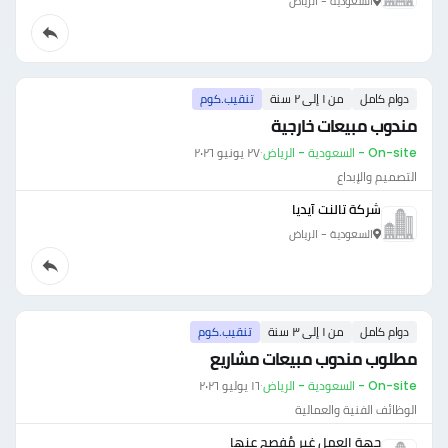
السعودية - الرياض
دوام كامل
من ١ إلى ٢ سنة
تنقيب.كوم
مندوب مبيعات خارجية
On-site - السعودية - الرياض
·
٢٧ يونيو ٢٠٢٦
التصميم والإبداع
شركة تالنت آيديا
السعودية - الرياض
دوام كامل
من ١ إلى ٣ سنة
تنقيب.كوم
مطلوب مندوب مبيعات مشاريع
On-site - السعودية - الرياض
·
١٦ يوليو ٢٠٢٦
الوظائف الفنية والعمالية
جهة العمل غير مُفصح عنها