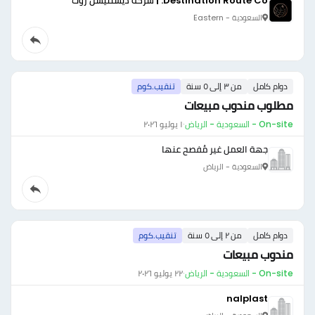
Destination Route Co. | شركة ديستنيشن روت
السعودية - Eastern
دوام كامل
من ٣ إلى ٥ سنة
تنقيب.كوم
مطلوب مندوب مبيعات
On-site - السعودية - الرياض
·
١ يوليو ٢٠٢٦
جهة العمل غير مُفصح عنها
السعودية - الرياض
دوام كامل
من ٢ إلى ٥ سنة
تنقيب.كوم
مندوب مبيعات
On-site - السعودية - الرياض
·
٢٢ يوليو ٢٠٢٦
nalplast