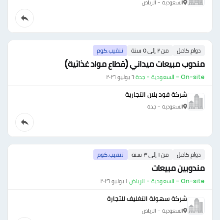
السعودية - الرياض
دوام كامل
من ٢ إلى ٥ سنة
تنقيب.كوم
مندوب مبيعات ميداني (قطاع مواد غذائية)
On-site - السعودية - جدة
·
٦ يوليو ٢٠٢٦
شركة فود بلان التجارية
السعودية - جدة
دوام كامل
من ١ إلى ٣ سنة
تنقيب.كوم
مندوبين مبيعات
On-site - السعودية - الرياض
·
١ يوليو ٢٠٢٦
شركة سهولة التغليف للتجارة
السعودية - الرياض