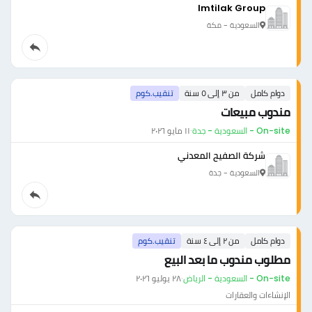
Imtilak Group
السعودية - مكة
دوام كامل
من ٣ إلى ٥ سنة
تنقيب.كوم
مندوب مبيعات
On-site - السعودية - جدة
·
١١ مايو ٢٠٢٦
شركة الصفيح المعدني
السعودية - جدة
دوام كامل
من ٢ إلى ٤ سنة
تنقيب.كوم
مطلوب مندوب ما بعد البيع
On-site - السعودية - الرياض
·
٢٨ يوليو ٢٠٢٦
الإنشاءات والعقارات