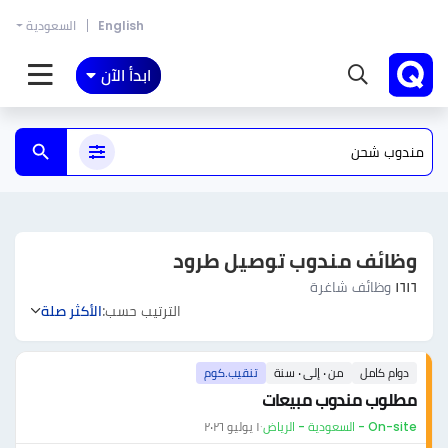
English
السعودية
ابدأ الآن
وظائف مندوب توصيل طرود
١٦١٦
وظائف شاغرة
الترتيب حسب:
الأكثر صلة
دوام كامل
من ٠ إلى ٠ سنة
تنقيب.كوم
مطلوب مندوب مبيعات
On-site - السعودية - الرياض
·
١ يوليو ٢٠٢٦