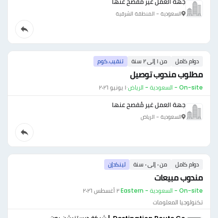
جهة العمل غير مُفصح عنها
السعودية - المنطقة الشرقية
دوام كامل
من ١ إلى ٢ سنة
تنقيب.كوم
مطلوب مندوب توصيل
On-site - السعودية - الرياض
·
١ يونيو ٢٠٢٦
جهة العمل غير مُفصح عنها
السعودية - الرياض
دوام كامل
من ٠ إلى ٠ سنة
لينكدإن
مندوب مبيعات
On-site - السعودية - Eastern
·
٢ أغسطس ٢٠٢٦
تكنولوجيا المعلومات