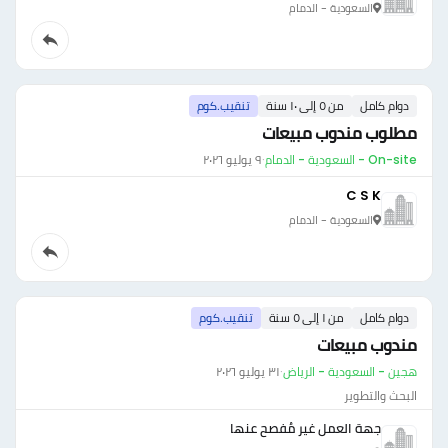
السعودية - الدمام
دوام كامل
من ٥ إلى ١٠ سنة
تنقيب.كوم
مطلوب مندوب مبيعات
On-site - السعودية - الدمام
·
٩ يوليو ٢٠٢٦
C S K
السعودية - الدمام
دوام كامل
من ١ إلى ٥ سنة
تنقيب.كوم
مندوب مبيعات
هجين - السعودية - الرياض
·
٣١ يوليو ٢٠٢٦
البحث والتطوير
جهة العمل غير مُفصح عنها