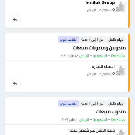
Imtilak Group
السعودية - الرياض
دوام كامل
من ١ إلى ٢ سنة
تنقيب.كوم
مندوبين ومندوبات مبيعات
On-site - السعودية - الرياض
·
١٨ مايو ٢٠٢٦
الانماء للتجارة
السعودية - الرياض
دوام كامل
من ١ إلى ٢ سنة
تنقيب.كوم
مندوب مبيعات
On-site - السعودية - الرياض
·
١٠ مايو ٢٠٢٦
جهة العمل غير مُفصح عنها