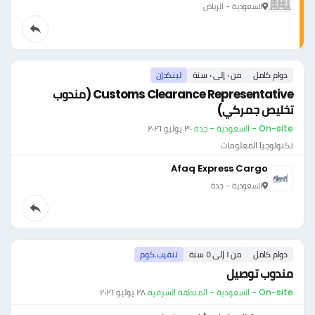
السعودية - الرياض
دوام كامل
من ٠ إلى ٠ سنة
لينكدإن
Customs Clearance Representative (مندوب
تخليص جمركي)
On-site - السعودية - جدة
·
٣٠ يوليو ٢٠٢٦
تكنولوجيا المعلومات
Afaq Express Cargo
السعودية - جدة
دوام كامل
من ١ إلى ٥ سنة
تنقيب.كوم
مندوب توصيل
On-site - السعودية - المنطقة الشرقية
·
٢٨ يوليو ٢٠٢٦