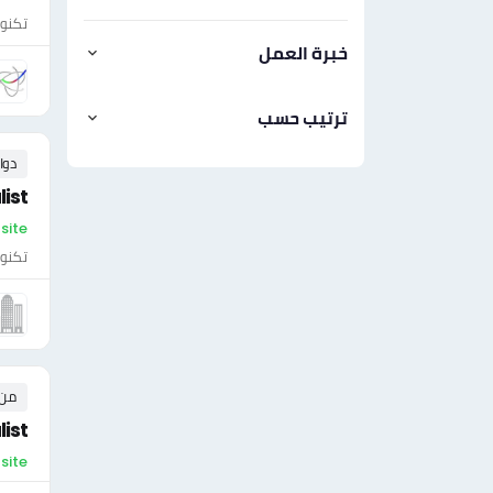
تكنول
خبرة العمل
ترتيب حسب
دوا
ist
On-site - ال
تكنول
من ٠ إلى ٠ 
ist
On-site -