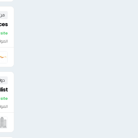
من ٠ إلى ٠ 
ces
On-site -
الموا
دوا
ist
On-site - ال
الموا