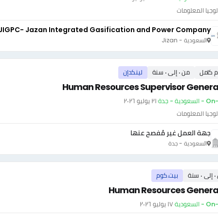
وجيا المعلومات
JIGPC- Jazan Integrated Gasification and Power Company
السعودية - Jizan
م كامل
من ٠ إلى ٠ سنة
لينكدإن
Human Resources Supervisor General
سعودية - جدة
·
٢١ يوليو ٢٠٢٦
وجيا المعلومات
جهة العمل غير مُفصح عنها
السعودية - جدة
سنة
بيت.كوم
Human Resources General
 السعودية
·
١٧ يوليو ٢٠٢٦