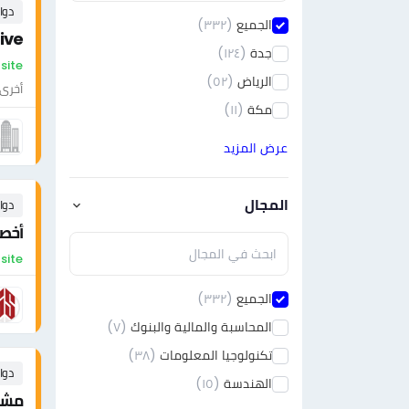
دوا
الجميع
(٣٣٢)
ive
جدة
(١٢٤)
On-site - السع
الرياض
(٥٢)
أخرى
مكة
(١١)
عرض المزيد
المجال
دوا
أخصا
On-site - السع
الجميع
(٣٣٢)
المحاسبة والمالية والبنوك
(٧)
تكنولوجيا المعلومات
(٣٨)
دوا
الهندسة
(١٥)
مشرف