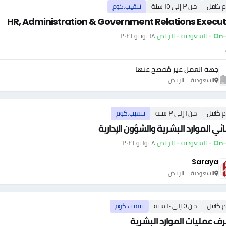
م كامل
من ٣ إلى ١٥ سنة
تنقيب.كوم
HR, Administration & Government Relations Execut
ودية - الرياض
·
١٨ يونيو ٢٠٢٦
جهة العمل غير مُفصح عنها
السعودية - الرياض
م كامل
من ١ إلى ٣ سنة
تنقيب.كوم
ئي الموارد البشرية والشؤون الإدارية
ودية - الرياض
·
٨ يوليو ٢٠٢٦
Saraya
السعودية - الرياض
م كامل
من ٥ إلى ١٠ سنة
تنقيب.كوم
 عمليات الموارد البشرية