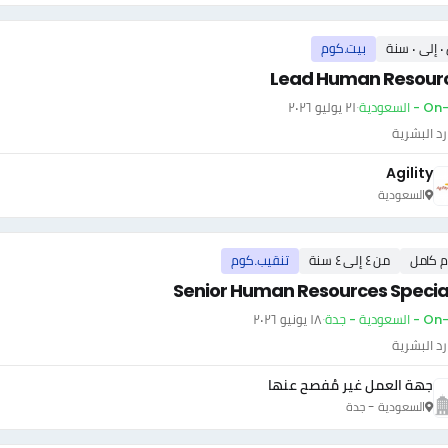
سنة
بيت.كوم
Lead Human Resour
 السعودية
·
٢١ يوليو ٢٠٢٦
رد البشرية
Agility
السعودية
م كامل
من ٤ إلى ٤ سنة
تنقيب.كوم
Senior Human Resources Special
سعودية - جدة
·
١٨ يونيو ٢٠٢٦
رد البشرية
جهة العمل غير مُفصح عنها
السعودية - جدة