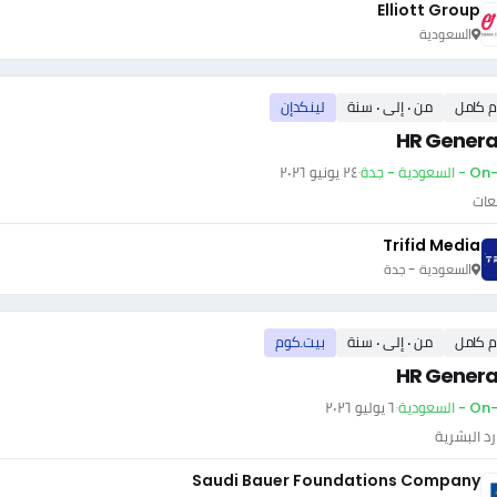
Elliott Group
السعودية
م كامل
من ٠ إلى ٠ سنة
لينكدإن
HR General
سعودية - جدة
·
٢٤ يونيو ٢٠٢٦
عات
Trifid Media
السعودية - جدة
م كامل
من ٠ إلى ٠ سنة
بيت.كوم
HR General
 السعودية
·
٦ يوليو ٢٠٢٦
رد البشرية
Saudi Bauer Foundations Company