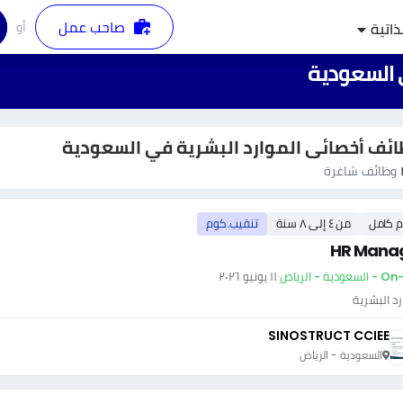
صاحب عمل
أو
ذاتية
 السعودية
ئف أخصائى الموارد البشرية في السعودية
وظائف شاغرة
م كامل
من ٤ إلى ٨ سنة
تنقيب.كوم
HR Mana
ودية - الرياض
·
١١ يونيو ٢٠٢٦
رد البشرية
SINOSTRUCT CCIEE
السعودية - الرياض