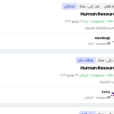
م كامل
من ٠ إلى ٠ سنة
لينكدإن
Human Resour
سعودية - جدة
·
١٦ يوليو ٢٠٢٦
سبة والمالية والبنوك
neoleap
السعودية - جدة
سنة
وظائف علم
Human Resour
ودية - الرياض
·
٢٢ يونيو ٢٠٢٦
رد البشرية
toto
السعودية - الرياض