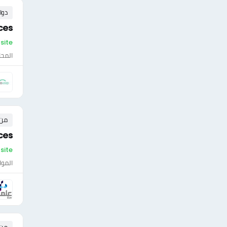
دوا
ces
On-site - ال
المحا
من ٠ إلى ٠ 
ces
On-site - السع
الموا