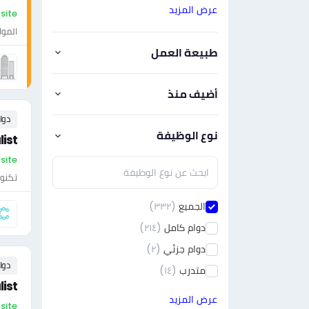
عرض المزيد
On-site - ال
الموا
طبيعة العمل
أضيف منذ
دوا
نوع الوظيفة
ist
On-site - ال
تكنول
الجميع
(٣٣٢)
دوام كامل
(٢١٤)
دوام جزئي
(٢)
دوا
متدرب
(١٤)
ist
عرض المزيد
On-site - الس