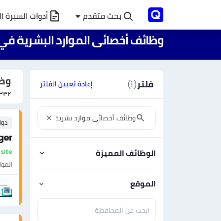
بحث متقدم
أدوات السيرة ال
وظائف أخصائى الموارد البشرية في
وظا
فلتر
(1)
إعادة تعيين الفلتر
٣٣٢
دوا
ger
On-site - السع
الوظائف المميزة
الموا
الموقع