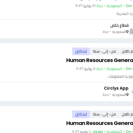
سعودية - جدة
·
٢١ يوليو ٢٠٢٦
رد البشرية
قطاع خاص
السعودية - جدة
م كامل
من ٠ إلى ٠ سنة
لينكدإن
Human Resources General
سعودية - جدة
·
٧ يوليو ٢٠٢٦
وجيا المعلومات
Circlys App
السعودية - جدة
م كامل
من ٠ إلى ٠ سنة
لينكدإن
Human Resources General
عودية - Jizan
·
١٠ يونيو ٢٠٢٦