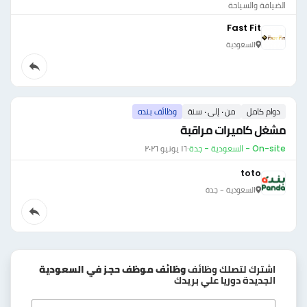
الضيافة والسياحة
Fast Fit
السعودية
دوام كامل
من ٠ إلى ٠ سنة
وظائف بنده
مشغل كاميرات مراقبة
On-site - السعودية - جدة
·
١٦ يونيو ٢٠٢٦
toto
السعودية - جدة
اشترك لتصلك وظائف
وظائف موظف حجز في السعودية
الجديدة دوريا علي بريدك