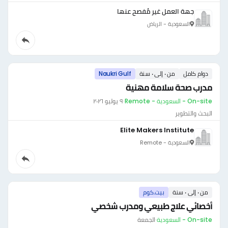
جهة العمل غير مُفصح عنها
السعودية - الرياض
دوام كامل
من ٠ إلى ٠ سنة
Naukri Gulf
مدرب صحة سلامة مهنية
On-site - السعودية - Remote
·
٩ يوليو ٢٠٢٦
البحث والتطوير
Elite Makers Institute
السعودية - Remote
من ٠ إلى ٠ سنة
بيت.كوم
أخصائي علاج طبيعي ومدرب شخصي
On-site - السعودية
·
الجمعة