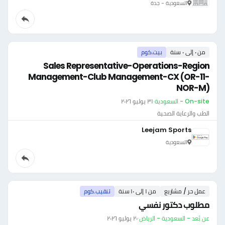
السعودية - جدة
من ٠ إلى ٠ سنة
بيت.كوم
Sales Representative-Operations-Region
Management-Club Management-CX (OR-11-
NOR-M)
On-site - السعودية
·
٣١ يوليو ٢٠٢٦
الطب والرعاية الصحية
Leejam Sports
السعودية
عمل حر / مشاريع
من ١ إلى ١٠ سنة
تنقيب.كوم
مطلوب دكتور نفسي
عن بُعد - السعودية - الرياض
·
٢٠ يوليو ٢٠٢٦