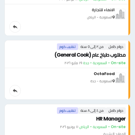
الانماء للتجارة
السعودية - الرياض
دوام كامل
من ٢ إلى ٥ سنة
تنقيب.كوم
مطلوب طباخ عام (General Cook)
On-site - السعودية - جدة
·
١٩ مايو ٢٠٢٦
OctaFood
السعودية - جدة
دوام كامل
من ٤ إلى ٨ سنة
تنقيب.كوم
HR Manager
On-site - السعودية - الرياض
·
١١ يونيو ٢٠٢٦
الموارد البشرية