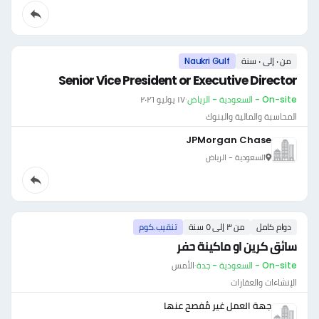
من ٠ إلى ٠ سنة
Naukri Gulf
Senior Vice President or Executive Director
On-site - السعودية - الرياض
·
١٧ يوليو ٢٠٢٦
المحاسبة والمالية والبنوك
JPMorgan Chase
السعودية - الرياض
دوام كامل
من ٣ إلى ٥ سنة
تنقيب.كوم
سائق كرين او ماكينة حفر
On-site - السعودية - جدة
·
الأمس
الإنشاءات والعقارات
جهة العمل غير مُفصح عنها