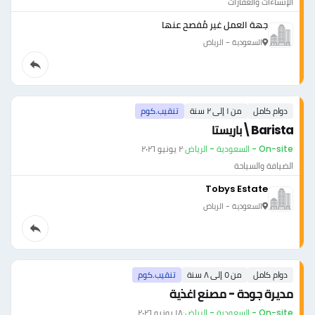
الإنشاءات والعقارات
جهة العمل غير مُفصح عنها
السعودية - الرياض
دوام كامل
من ١ إلى ٢ سنة
تنقيب.كوم
Barista\باريستا
On-site - السعودية - الرياض
·
٢ يونيو ٢٠٢٦
الضيافة والسياحة
Tobys Estate
السعودية - الرياض
دوام كامل
من ٥ إلى ٨ سنة
تنقيب.كوم
مديرة جودة - مصنع اغذية
On-site - السعودية - الرياض
·
١٨ يونيو ٢٠٢٦