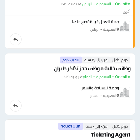
On-site - السعودية - الرياض
·
١٨ يونيو ٢٠٢٦
أخرى
جهة العمل غير مُفصح عنها
السعودية - الرياض
دوام كامل
من ١ إلى ٢ سنة
تنقيب.كوم
وظائف خالية موظف حجز تذاكر طيران
On-site - السعودية - الدمام
·
٧ يوليو ٢٠٢٦
وجهة للسياحة والسفر
السعودية - الدمام
دوام كامل
من ٠ إلى ٠ سنة
Naukri Gulf
Ticketing Agent