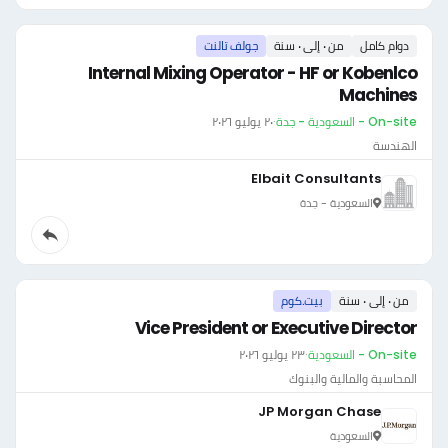
دوام كامل
من ٠ إلى ٠ سنة
جولف تالنت
Internal Mixing Operator - HF or Kobenlco
Machines
On-site - السعودية - جدة
·
٢٠ يوليو ٢٠٢٦
الهندسة
Elbait Consultants
السعودية - جدة
من ٠ إلى ٠ سنة
بيت.كوم
Vice President or Executive Director
On-site - السعودية
·
٢٣ يوليو ٢٠٢٦
المحاسبة والمالية والبنوك
JP Morgan Chase
السعودية