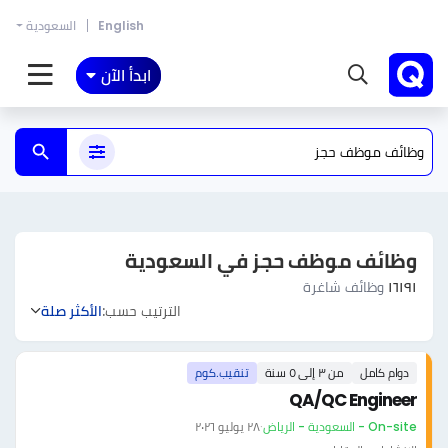
English
السعودية
ابدأ الآن
وظائف موظف حجز في السعودية
١٦١٩١
وظائف شاغرة
الترتيب حسب:
الأكثر صلة
دوام كامل
من ٣ إلى ٥ سنة
تنقيب.كوم
QA/QC Engineer
On-site - السعودية - الرياض
·
٢٨ يوليو ٢٠٢٦