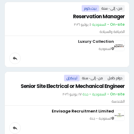
من ٠ إلى ٠ سنة
بيت.كوم
Reservation Manager
On-site - السعودية
·
٤ يوليو ٢٠٢٦
الضيافة والسياحة
Luxury Collection
السعودية
دوام كامل
من ٠ إلى ٠ سنة
لينكدإن
Senior Site Electrical or Mechanical Engineer
On-site - السعودية - جدة
·
١٧ يونيو ٢٠٢٦
الهندسة
Envisage Recruitment Limited
السعودية - جدة