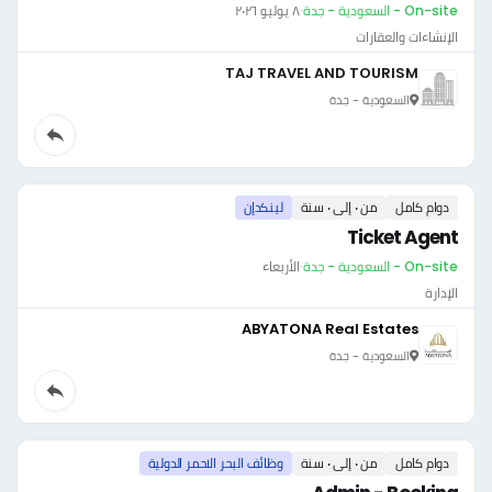
On-site - السعودية - جدة
·
٨ يوليو ٢٠٢٦
الإنشاءات والعقارات
TAJ TRAVEL AND TOURISM
السعودية - جدة
دوام كامل
من ٠ إلى ٠ سنة
لينكدإن
Ticket Agent
On-site - السعودية - جدة
·
الأربعاء
الإدارة
ABYATONA Real Estates
السعودية - جدة
دوام كامل
من ٠ إلى ٠ سنة
وظائف البحر الاحمر الدولية