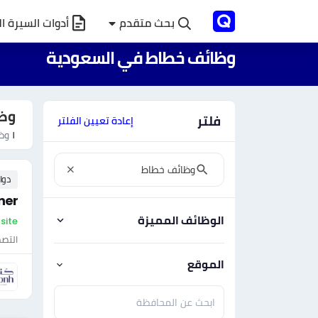
بحث متقدم
أدوات السيرة ال
وظائف خطاط في السعودية
وظا
فلتر
إعادة تعيين الفلتر
١
وظا
دوا
ner
الوظائف المميزة
On-site - السع
التصم
الموقع