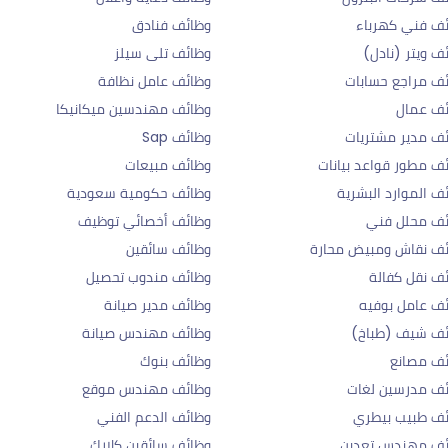
ف فني كهرباء
وظائف فنادق
ف ويتر (نادل)
وظائف تلى سيلز
ف مراجع حسابات
وظائف عامل نظافة
ئف عمال
وظائف مهندسين ميكانيكا
ف مدير مشتريات
وظائف Sap
ف مطور قواعد بيانات
وظائف مبيعات
ف الموارد البشرية
وظائف حكومية سعودية
ئف محلل فني
وظائف أخصائي توظيف
ف نقاش ومبيض محارة
وظائف سائقين
ف نقل كفالة
وظائف مندوب تحصيل
ف عامل بوفيه
وظائف مدير صيانة
ئف شيف (طباخ)
وظائف مهندس صيانة
ف مصانع
وظائف بنوك
ف مدرسين لغات
وظائف مهندس موقع
ف طبيب بيطري
وظائف الدعم الفني
ئف مهندس تعدين
وظائف سائقين كلارك