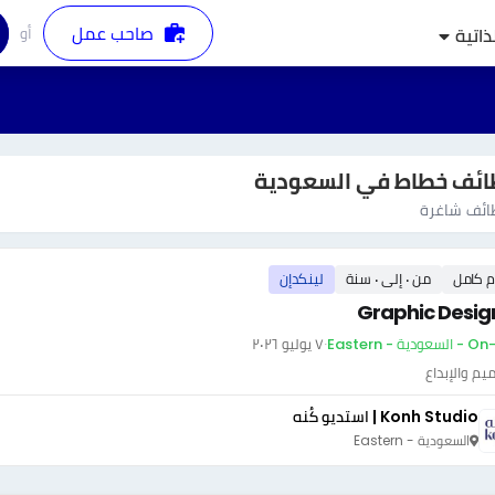
صاحب عمل
أو
ذاتية
ئف خطاط في السعودية
ئف شاغرة
م كامل
من ٠ إلى ٠ سنة
لينكدإن
Graphic Desig
ودية - Eastern
·
٧ يوليو ٢٠٢٦
يم والإبداع
Konh Studio | استديو كُنه
السعودية - Eastern