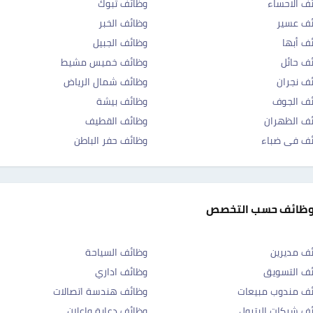
ف الاحساء
وظائف تبوك
ئف عسير
وظائف الخبر
ف أبها
وظائف الجبيل
ف حائل
وظائف خميس مشيط
ف نجران
وظائف شمال الرياض
ف الجوف
وظائف بيشة
ف الظهران
وظائف القطيف
ئف فى ضباء
وظائف حفر الباطن
وظائف حسب التخصص
ف مديرين
وظائف السياحة
ف التسويق
وظائف اداري
ف مندوب مبيعات
وظائف هندسة اتصالات
ف شركات البترول
وظائف دعاية واعلان