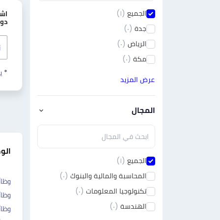
الجميع
(١)
اش
دور
جدة
(٠)
الرياض
(٠)
مكة
(٠)
* ي
عرض المزيد
المجال
الو
الجميع
(١)
المحاسبة والمالية والبنوك
(٠)
وظا
تكنولوجيا المعلومات
(٠)
وظائ
الهندسة
(٠)
وظائ